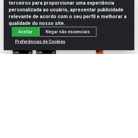
terceiros para proporcionar uma experiência
Faça seu login ou
Faça seu login ou
personalizada ao usuário, apresentar publicidade
cadastre-se para
cadastre-se para
ver preços e
ver preços e
relevante de acordo com o seu perfil e melhorar a
comprar
comprar
qualidade do nosso site.
Aceitar
Negar não essenciais
Preferências de Cookies
ABRACAD NYLON BR
ABRACAD NYLON BR
53CMX12,7 C/25PC
76CMX9,0 C/25PC
Código: 27904
Código: 27902
Embalagem: CA1
Embalagem: CA1