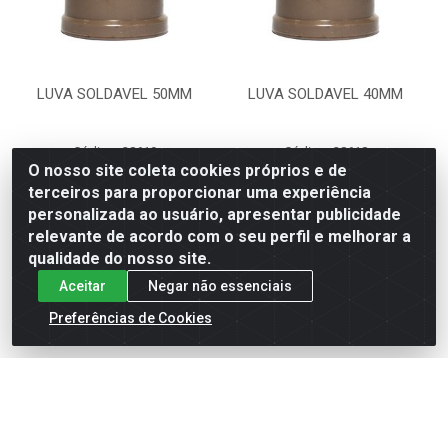
LUVA SOLDAVEL 50MM
LUVA SOLDAVEL 40MM
Código: 28619
Código: 28618
Embalagem: PC1
Embalagem: PC1
O nosso site coleta cookies próprios e de
MULTILIT
MULTILIT
terceiros para proporcionar uma experiência
personalizada ao usuário, apresentar publicidade
relevante de acordo com o seu perfil e melhorar a
Faça seu login ou
Faça seu login ou
cadastre-se para
cadastre-se para
qualidade do nosso site.
ver preços e
ver preços e
Aceitar
Negar não essenciais
comprar
comprar
Preferências de Cookies