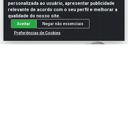
personalizada ao usuário, apresentar publicidade
cadastre-se para
cadastre-se para
ver preços e
ver preços e
relevante de acordo com o seu perfil e melhorar a
comprar
comprar
qualidade do nosso site.
Aceitar
Negar não essenciais
Preferências de Cookies
EXAUSTOR 300 EX30 30CM
EXAUSTOR 400 EX40 40CM
220V
220V
Código: 34623
Código: 34624
Embalagem: PC1
Embalagem: PC1
GOAR
GOAR