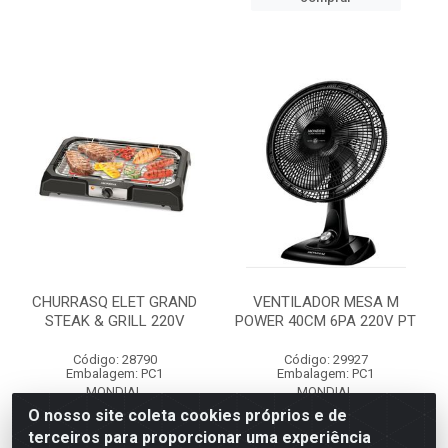
CHURRASQ ELET GRAND
VENTILADOR MESA M
STEAK & GRILL 220V
POWER 40CM 6PA 220V PT
Código: 28790
Código: 29927
Embalagem: PC1
Embalagem: PC1
MONDIAL
MONDIAL
O nosso site coleta cookies próprios e de
terceiros para proporcionar uma experiência
Faça seu login ou
Faça seu login ou