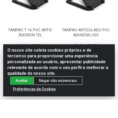
TAMPAO T 16 PVC ARTIC
TAMPAO ARTICULADO PVC
30X30CM TEL
40X45CM LISO
Código: 26026
Código: 36158
Embalagem: PC1
Embalagem: PC1
O nosso site coleta cookies próprios e de
ROMA
ROMA
terceiros para proporcionar uma experiência
personalizada ao usuário, apresentar publicidade
relevante de acordo com o seu perfil e melhorar a
Faça seu login ou
Faça seu login ou
cadastre-se para
cadastre-se para
qualidade do nosso site.
ver preços e
ver preços e
Aceitar
Negar não essenciais
comprar
comprar
Preferências de Cookies