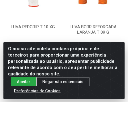
LUVA REDGRIP T 10 XG
LUVA BORR REFORCADA
LARANJA T 09 G
Código: 36840
Código: 36259
Embalagem: PR1
Embalagem: PR1
O nosso site coleta cookies próprios e de
KALIPSO
KALIPSO
terceiros para proporcionar uma experiência
personalizada ao usuário, apresentar publicidade
relevante de acordo com o seu perfil e melhorar a
Faça seu login ou
Faça seu login ou
cadastre-se para
cadastre-se para
qualidade do nosso site.
ver preços e
ver preços e
Aceitar
Negar não essenciais
comprar
comprar
Preferências de Cookies