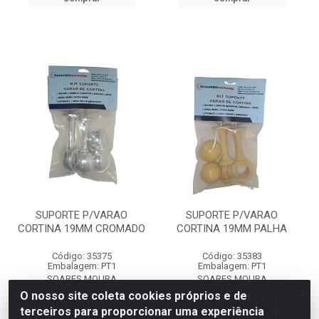
SUPORTE P/VARAO
SUPORTE P/VARAO
CORTINA 19MM CROMADO
CORTINA 19MM PALHA
Código: 35375
Código: 35383
Embalagem: PT1
Embalagem: PT1
SOARES MOURA
SOARES MOURA
O nosso site coleta cookies próprios e de
terceiros para proporcionar uma experiência
Faça seu login ou
Faça seu login ou