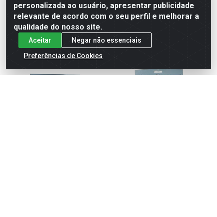
personalizada ao usuário, apresentar publicidade
cadastre-se para
cadastre-se para
ver preços e
ver preços e
relevante de acordo com o seu perfil e melhorar a
comprar
comprar
qualidade do nosso site.
Aceitar
Negar não essenciais
Preferências de Cookies
SUPORTE P/VARAO
SUPORTE P/VARAO
CORTINA 28MM BRANCO
CORTINA 28MM IMB/TB
Código: 35378
Código: 35380
Embalagem: PT1
Embalagem: PT1
SOARES MOURA
SOARES MOURA