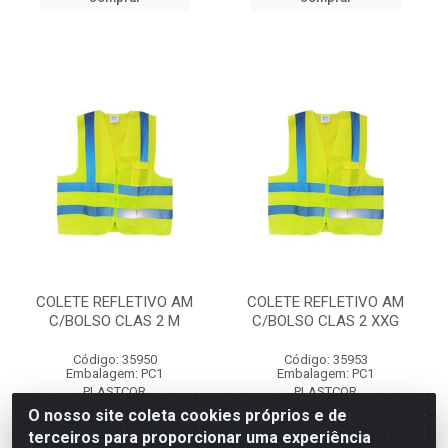
COLETE REFLETIVO AM
COLETE REFLETIVO AM
C/BOLSO CLAS 2 M
C/BOLSO CLAS 2 XXG
Código: 35950
Código: 35953
Embalagem: PC1
Embalagem: PC1
PLASTCOR
PLASTCOR
O nosso site coleta cookies próprios e de
terceiros para proporcionar uma experiência
Faça seu login ou
Faça seu login ou