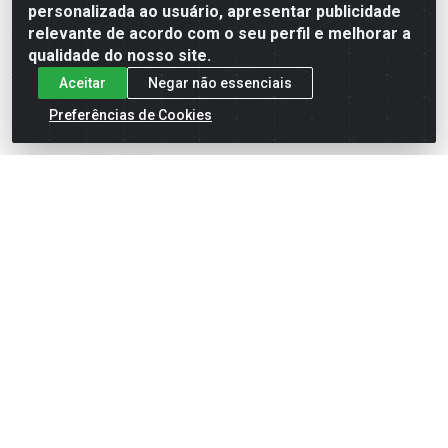
personalizada ao usuário, apresentar publicidade
cadastre-se para
cadastre-se para
ver preços e
ver preços e
relevante de acordo com o seu perfil e melhorar a
comprar
comprar
qualidade do nosso site.
Aceitar
Negar não essenciais
Preferências de Cookies
COLETE REFLETIVO AM
CINTO ERGONOMICO PROT
C/BOLSO CLAS 2 XG
LOMBAR TAM GG
Código: 35952
Código: 30055
Embalagem: PC1
Embalagem: PC1
PLASTCOR
PLASTCOR