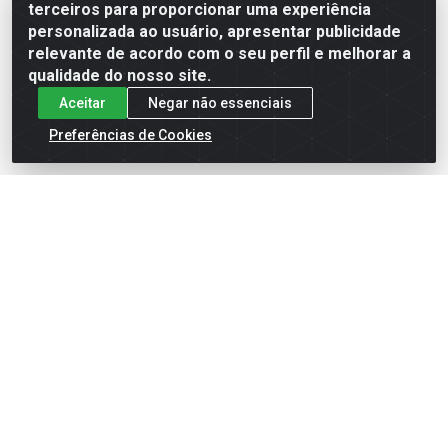
terceiros para proporcionar uma experiência
Faça seu login ou
Faça seu login ou
personalizada ao usuário, apresentar publicidade
cadastre-se para
cadastre-se para
ver preços e
ver preços e
relevante de acordo com o seu perfil e melhorar a
comprar
comprar
qualidade do nosso site.
Aceitar
Negar não essenciais
Preferências de Cookies
PORTA CORTINA/EXTENSOR
VARAO CORTINA 2KIT COMP
0,70X1,20M
19MMX2M IMB/TB
Código: 19864
Código: 35320
Embalagem: PC1
Embalagem: AM1