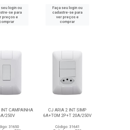
 seu login ou
Faça seu login ou
stre-se para
cadastre-se para
r preços e
ver preços e
comprar
comprar
1 INT CAMPAINHA
CJ ARIA 2 INT SIMP
6A/250V
6A+TOM 2P+T 20A/250V
digo: 31650
Código: 31641