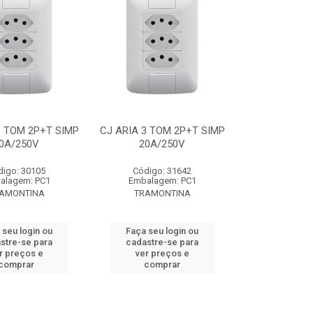
3 TOM 2P+T SIMP
CJ ARIA 3 TOM 2P+T SIMP
0A/250V
20A/250V
digo: 30105
Código: 31642
alagem: PC1
Embalagem: PC1
AMONTINA
TRAMONTINA
 seu login ou
Faça seu login ou
stre-se para
cadastre-se para
r preços e
ver preços e
comprar
comprar