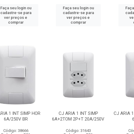
Faça seu login ou
Faça seu login ou
Faça
cadastre-se para
cadastre-se para
cada
ver preços e
ver preços e
ve
comprar
comprar
ARIA 1 INT SIMP HOR
CJ ARIA 1 INT SIMP
CJ ARIA 
6A/250V BR
6A+2TOM 2P+T 20A/250V
Código: 38666
Código: 31643
Có