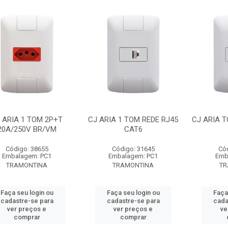
 ARIA 1 TOM 2P+T
CJ ARIA 1 TOM REDE RJ45
CJ ARIA 
20A/250V BR/VM
CAT6
Código: 38655
Código: 31645
Có
Embalagem: PC1
Embalagem: PC1
Emb
TRAMONTINA
TRAMONTINA
TR
Faça seu login ou
Faça seu login ou
Faça
cadastre-se para
cadastre-se para
cada
ver preços e
ver preços e
ve
comprar
comprar