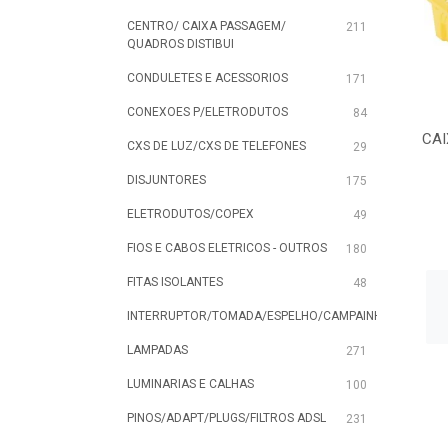
CENTRO/ CAIXA PASSAGEM/
211
QUADROS DISTIBUI
CONDULETES E ACESSORIOS
171
CONEXOES P/ELETRODUTOS
84
CAI
CXS DE LUZ/CXS DE TELEFONES
29
DISJUNTORES
175
ELETRODUTOS/COPEX
49
FIOS E CABOS ELETRICOS - OUTROS
180
FITAS ISOLANTES
48
INTERRUPTOR/TOMADA/ESPELHO/CAMPAINHA
633
LAMPADAS
271
LUMINARIAS E CALHAS
100
PINOS/ADAPT/PLUGS/FILTROS ADSL
231