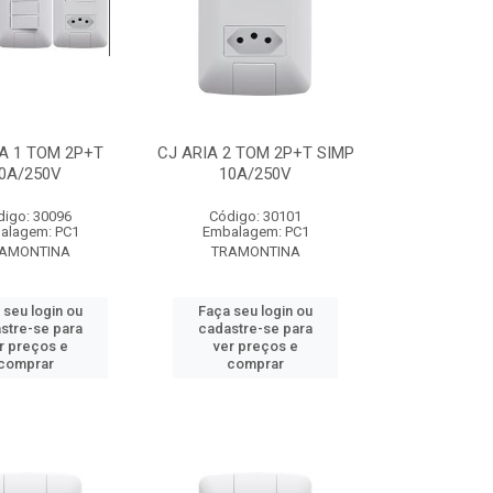
A 1 TOM 2P+T
CJ ARIA 2 TOM 2P+T SIMP
0A/250V
10A/250V
digo: 30096
Código: 30101
alagem: PC1
Embalagem: PC1
AMONTINA
TRAMONTINA
 seu login ou
Faça seu login ou
stre-se para
cadastre-se para
r preços e
ver preços e
comprar
comprar