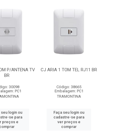
TOM P/ANTENA TV
CJ ARIA 1 TOM TEL RJ11 BR
BR
digo: 30098
Código: 38665
alagem: PC1
Embalagem: PC1
AMONTINA
TRAMONTINA
 seu login ou
Faça seu login ou
stre-se para
cadastre-se para
r preços e
ver preços e
comprar
comprar