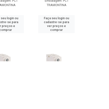
alagem: PC1
Embalagem: PC1
AMONTINA
TRAMONTINA
 seu login ou
Faça seu login ou
stre-se para
cadastre-se para
r preços e
ver preços e
comprar
comprar
R DIN UNIP 20A
DISJUNTOR DIN UNIP 25A
A C TDJ3 BR
CURVA C TDJ3 BR