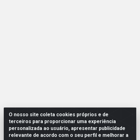
O nosso site coleta cookies próprios e de
Opção Atacadista - Setor De Industria Qi 21 Lt 23 A 41, SN -
terceiros para proporcionar uma experiência
Setor Industrial (Ceilândia), Brasília/DF - CEP 72265-210 -
personalizada ao usuário, apresentar publicidade
CNPJ 17.244.285/0001-09
relevante de acordo com o seu perfil e melhorar a