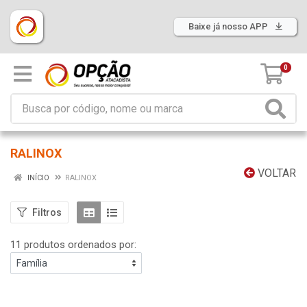
Baixe já nosso APP
0
RALINOX
VOLTAR
INÍCIO
RALINOX
Filtros
11 produtos ordenados por: