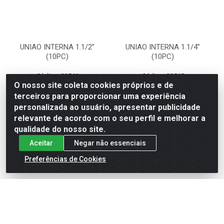
UNIAO INTERNA 1.1/2”
UNIAO INTERNA 1.1/4”
(10PC)
(10PC)
Código: 33546
Código: 33545
Embalagem: PT1
Embalagem: PT1
O nosso site coleta cookies próprios e de
PLASBOHN
PLASBOHN
terceiros para proporcionar uma experiência
personalizada ao usuário, apresentar publicidade
relevante de acordo com o seu perfil e melhorar a
Faça seu login ou
Faça seu login ou
cadastre-se para
cadastre-se para
qualidade do nosso site.
ver preços e
ver preços e
Aceitar
Negar não essenciais
comprar
comprar
Preferências de Cookies