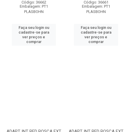
Código: 36662
Código: 36661
Embalagem: PT1
Embalagem: PT1
PLASBOHN
PLASBOHN
Faça seu login ou
Faça seu login ou
cadastre-se para
cadastre-se para
ver preços e
ver preços e
comprar
comprar
ADAPT INT RED ROSCA EXT
ADAPT INT RED ROSCA EXT