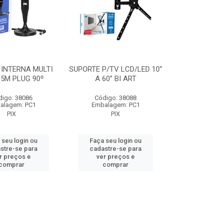
INTERNA MULTI
SUPORTE P/TV LCD/LED 10”
5M PLUG 90º
A 60” BI ART
digo: 38086
Código: 38088
alagem: PC1
Embalagem: PC1
PIX
PIX
 seu login ou
Faça seu login ou
stre-se para
cadastre-se para
r preços e
ver preços e
comprar
comprar