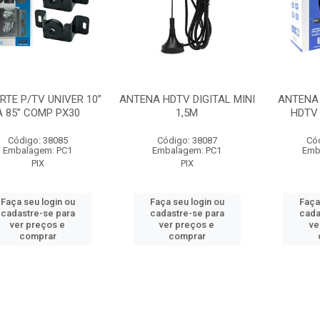
RTE P/TV UNIVER 10”
ANTENA HDTV DIGITAL MINI
ANTENA 
A 85” COMP PX30
1,5M
HDTV 
Código: 38085
Código: 38087
Có
Embalagem: PC1
Embalagem: PC1
Emb
PIX
PIX
Faça seu login ou
Faça seu login ou
Faça
cadastre-se para
cadastre-se para
cada
ver preços e
ver preços e
ve
comprar
comprar