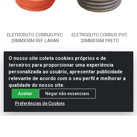
ELETRODUTO CORRUG PVC
ELETRODUTO CORRUG PVC
20MMX50M REF LARAN
20MMX50M PRETO
Código: 20400
Código: 24156
Embalagem: RL1
Embalagem: RL1
O nosso site coleta cookies próprios e de
KRONA
TOPFLEX
terceiros para proporcionar uma experiência
personalizada ao usuário, apresentar publicidade
relevante de acordo com o seu perfil e melhorar a
Faça seu login ou
Faça seu login ou
cadastre-se para
cadastre-se para
qualidade do nosso site.
ver preços e
ver preços e
Aceitar
Negar não essenciais
comprar
comprar
Preferências de Cookies