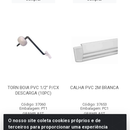
TORN BOIA PVC 1/2” P/CX
CALHA PVC 2M BRANCA
DESCARGA (10PC)
Código: 37060
Código: 37653
Embalagem: PT1
Embalagem: PC1
GRANPLAST
GRANPLAST
O nosso site coleta cookies próprios e de
terceiros para proporcionar uma experiência
Faça seu login ou
Faça seu login ou