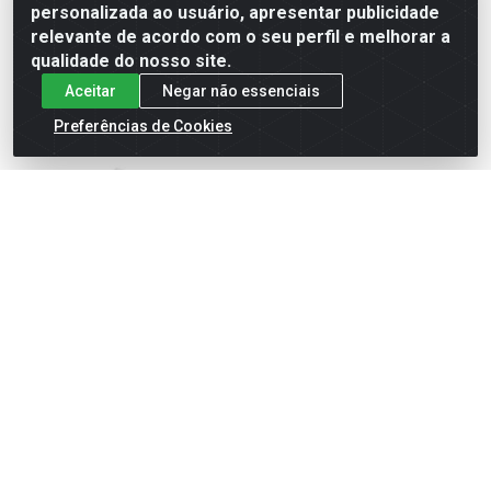
personalizada ao usuário, apresentar publicidade
cadastre-se para
cadastre-se para
ver preços e
ver preços e
relevante de acordo com o seu perfil e melhorar a
comprar
comprar
qualidade do nosso site.
Aceitar
Negar não essenciais
Preferências de Cookies
CALHA CURVA INTERNA
CALHA SUPORTE METALICO
BRANCA
Código: 37656
Código: 37662
Embalagem: PC1
Embalagem: PC1
GRANPLAST
GRANPLAST