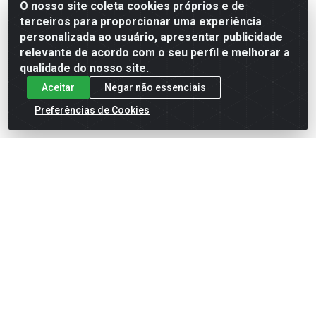
O nosso site coleta cookies próprios e de
terceiros para proporcionar uma experiência
Faça seu login ou
Faça seu login ou
personalizada ao usuário, apresentar publicidade
cadastre-se para
cadastre-se para
ver preços e
ver preços e
relevante de acordo com o seu perfil e melhorar a
comprar
comprar
qualidade do nosso site.
Aceitar
Negar não essenciais
Preferências de Cookies
TERMINAL TUBULAR DUPLO
TERMINAL TUBULAR
10,00MM2 VM 100PC
25,00MM2 AM 100PC