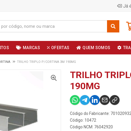
Já é
NTOS
MARCAS
OFERTAS
QUEM SOMOS
TRA
ORTINA
TRILHO TRIPLO P/CORTINA 3M 190MG
TRILHO TRIP
190MG
Código do Fabricante: 70102093
Código: 10472
Código NCM: 76042920