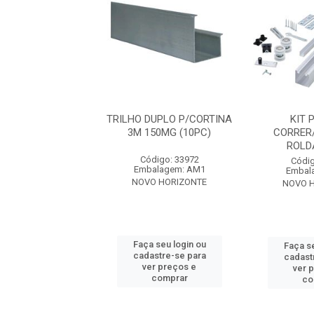
PORTE P/TRILHO
TRILHO DUPLO P/CORTINA
KIT 
DE CORRER/EMB
3M 150MG (10PC)
CORRER
ROLD
digo: 38615
Código: 33972
Códig
alagem: PC1
Embalagem: AM1
Embal
O HORIZONTE
NOVO HORIZONTE
NOVO 
 seu login ou
Faça seu login ou
Faça se
astre-se para
cadastre-se para
cadast
er preços e
ver preços e
ver 
comprar
comprar
co