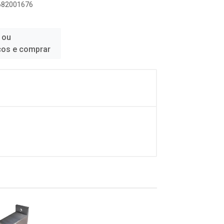
4682001676
 ou
ços e comprar