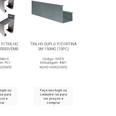
 P/TRILHO
TRILHO DUPLO P/CORTINA
KIT P/PO
ORRER/EMB
3M 150MG (10PC)
CORRER/EMBU
ROLDAN 4
 38615
Código: 33972
Código: 38
m: PC1
Embalagem: AM1
Embalagem:
IZONTE
NOVO HORIZONTE
NOVO HORIZ
login ou
Faça seu login ou
Faça seu log
se para
cadastre-se para
cadastre-se 
ços e
ver preços e
ver preços
rar
comprar
comprar