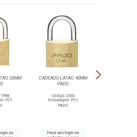
TAO 20MM
CADEADO LATAO 40MM
CADEADO LATA
DO
PADO
PADO
 1998
Código: 2002
Código: 20
m: PC1
Embalagem: PC1
Embalagem:
O
PADO
PADO
login ou
Faça seu login ou
Faça seu log