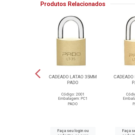
Produtos Relacionados
O LATAO 45MM
CADEADO LATAO 35MM
CADEADO 
PADO
PADO
P
ódigo: 2003
Código: 2001
Códi
alagem: PC1
Embalagem: PC1
Embal
PADO
PADO
 seu login ou
Faça seu login ou
Faça se