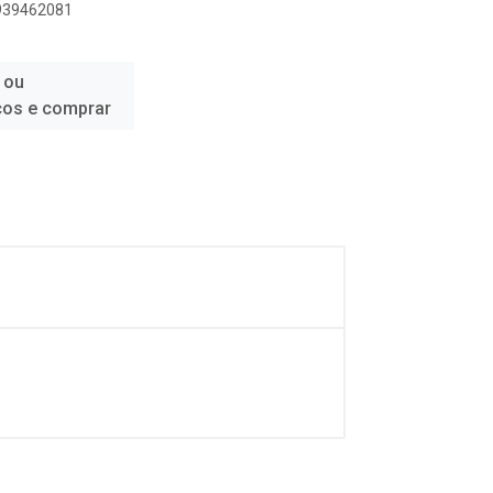
8939462081
 ou
ços e comprar