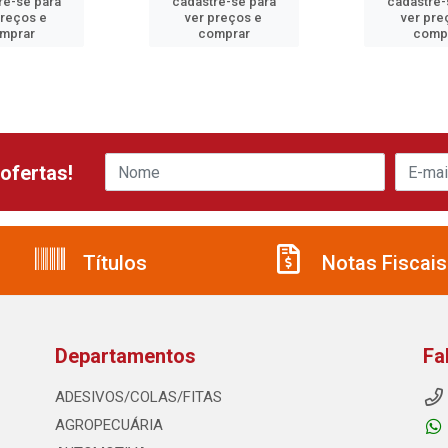
re-se para
cadastre-se para
cadastre-
preços e
ver preços e
ver pre
mprar
comprar
comp
ofertas!
Títulos
Notas Fiscais
Departamentos
Fa
ADESIVOS/COLAS/FITAS
AGROPECUÁRIA