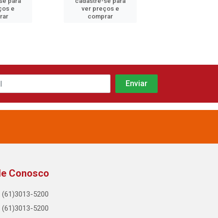
se para
cadastre-se para
cadastre-se 
ços e
ver preços e
ver preços
rar
comprar
comprar
le Conosco
(61)3013-5200
(61)3013-5200