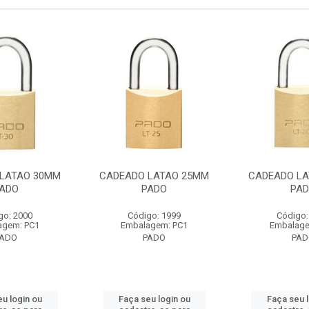
LATAO 30MM
CADEADO LATAO 25MM
CADEADO LA
ADO
PADO
PA
go: 2000
Código: 1999
Código:
agem: PC1
Embalagem: PC1
Embalage
PADO
PADO
PAD
u login ou
Faça seu login ou
Faça seu 