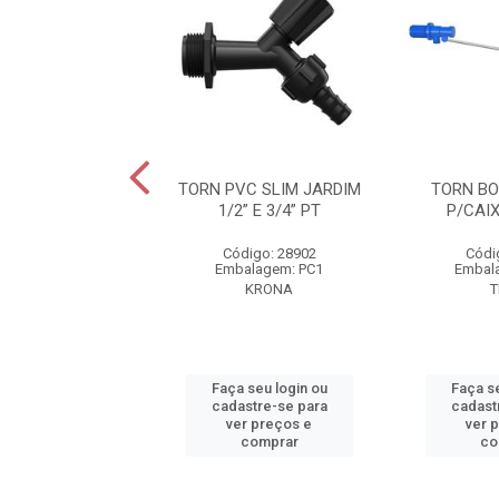
A PVC 1/2” E 3/4”
TORN PVC SLIM JARDIM
TORN BO
CX D'AGUA
1/2” E 3/4” PT
P/CAI
digo: 21149
Código: 28902
Códi
alagem: PC1
Embalagem: PC1
Embal
VIQUA
KRONA
T
 seu login ou
Faça seu login ou
Faça se
astre-se para
cadastre-se para
cadast
er preços e
ver preços e
ver 
comprar
comprar
co