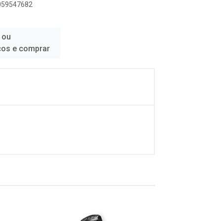
8059547682
 ou
ços e comprar