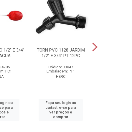
 1/2” E 3/4”
TORN PVC 1128 JARDIM
TORN BOIA PVC 1/
 AGUA
1/2” E 3/4” PT 12PC
P/CX D'A
 34285
Código: 33847
Código: 21
m: PC1
Embalagem: PT1
Embalagem:
NA
HERC
VIQUA
login ou
Faça seu login ou
Faça seu log
se para
cadastre-se para
cadastre-se 
ços e
ver preços e
ver preços
rar
comprar
comprar