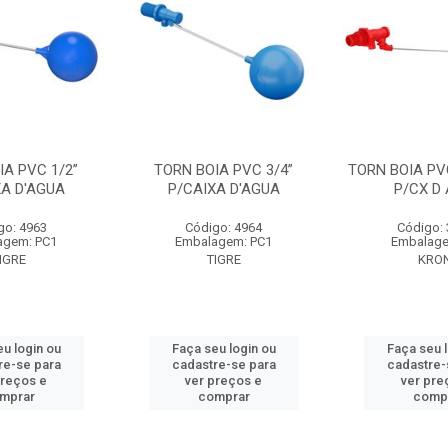
IA PVC 1/2”
TORN BOIA PVC 3/4”
TORN BOIA PVC
XA D'AGUA
P/CAIXA D'AGUA
P/CX D
go: 4963
Código: 4964
Código:
agem: PC1
Embalagem: PC1
Embalage
IGRE
TIGRE
KRO
u login ou
Faça seu login ou
Faça seu 
re-se para
cadastre-se para
cadastre-
preços e
ver preços e
ver pre
mprar
comprar
comp