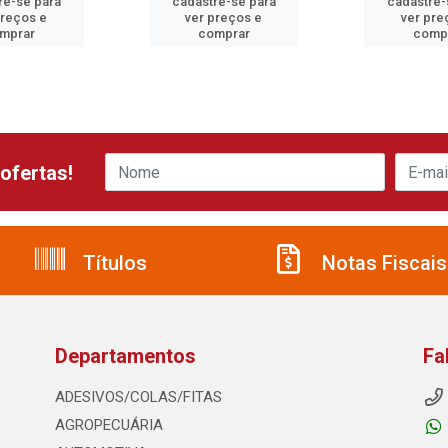
re-se para
cadastre-se para
cadastre-
preços e
ver preços e
ver pre
mprar
comprar
comp
ofertas!
Títulos
Notas Fiscais
Departamentos
Fa
ADESIVOS/COLAS/FITAS
AGROPECUÁRIA