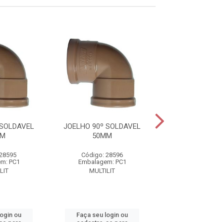
 SOLDAVEL
JOELHO 90º SOLDAVEL
JOELHO 90º S
MM
50MM
60MM
 28595
Código: 28596
Código: 28
m: PC1
Embalagem: PC1
Embalagem:
LIT
MULTILIT
MULTILIT
login ou
Faça seu login ou
Faça seu log