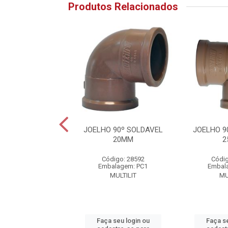
Produtos Relacionados
 90º SOLDAVEL
JOELHO 90º SOLDAVEL
JOELHO 9
60MM
20MM
2
digo: 28597
Código: 28592
Códig
alagem: PC1
Embalagem: PC1
Embal
MULTILIT
MULTILIT
MU
 seu login ou
Faça seu login ou
Faça se