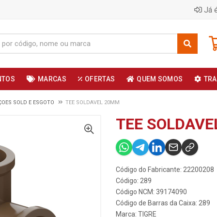
Já é
NTOS
MARCAS
OFERTAS
QUEM SOMOS
TRA
OES SOLD E ESGOTO
TEE SOLDAVEL 20MM
TEE SOLDAVE
Código do Fabricante: 22200208
Código: 289
Código NCM: 39174090
Código de Barras da Caixa: 289
Marca:
TIGRE