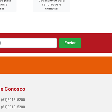
se para
cadastre-se para
cadastre-se 
ços e
ver preços e
ver preços
rar
comprar
comprar
le Conosco
(61)3013-5200
(61)3013-5200