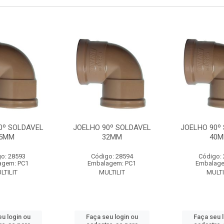
0º SOLDAVEL
JOELHO 90º SOLDAVEL
JOELHO 90º
5MM
32MM
40
o: 28593
Código: 28594
Código:
agem: PC1
Embalagem: PC1
Embalage
LTILIT
MULTILIT
MULTI
u login ou
Faça seu login ou
Faça seu 