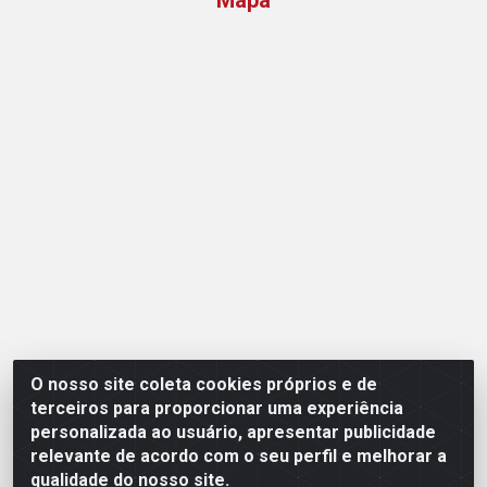
Mapa
O nosso site coleta cookies próprios e de
Opção Atacadista - Setor De Industria Qi 21 Lt 23 A 41,
terceiros para proporcionar uma experiência
SN - Setor Industrial (Ceilândia), Brasília/DF - CEP
personalizada ao usuário, apresentar publicidade
72265-210 - CNPJ 17.244.285/0001-09
relevante de acordo com o seu perfil e melhorar a
qualidade do nosso site.