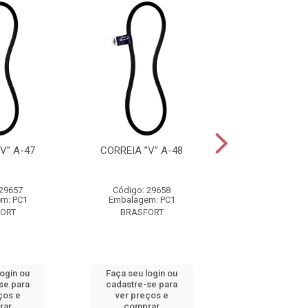
V” A-47
CORREIA ”V” A-48
CORREIA ”V”
 29657
Código: 29658
Código: 29
m: PC1
Embalagem: PC1
Embalagem:
ORT
BRASFORT
BRASFOR
login ou
Faça seu login ou
Faça seu log
se para
cadastre-se para
cadastre-se 
ços e
ver preços e
ver preços
rar
comprar
comprar