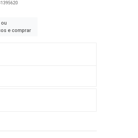
231395620
 ou
ços e comprar