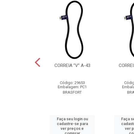
EIA ”V” A-49
CORREIA ”V” A-43
CORREI
digo: 29659
Código: 29653
Códig
alagem: PC1
Embalagem: PC1
Embal
BRASFORT
BRASFORT
BR
 seu login ou
Faça seu login ou
Faça se
astre-se para
cadastre-se para
cadast
er preços e
ver preços e
ver 
comprar
comprar
co