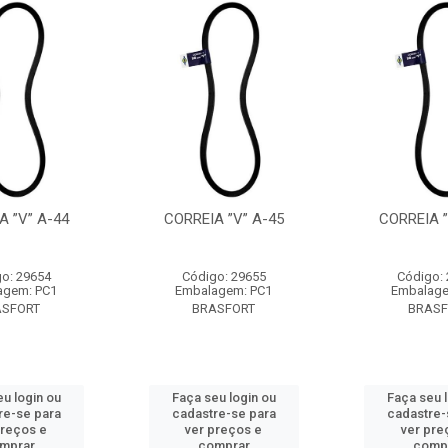
A ”V” A-44
CORREIA ”V” A-45
CORREIA ”
o: 29654
Código: 29655
Código:
agem: PC1
Embalagem: PC1
Embalage
ASFORT
BRASFORT
BRASF
u login ou
Faça seu login ou
Faça seu 
re-se para
cadastre-se para
cadastre-
preços e
ver preços e
ver pre
mprar
comprar
comp