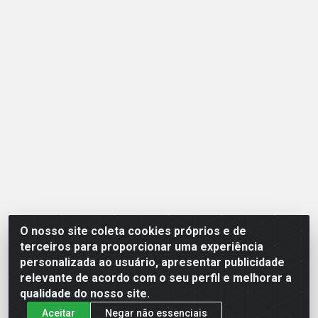
O nosso site coleta cookies próprios e de
Opção Atacadista - Setor De Industria Qi 21 Lt 23 A 41,
terceiros para proporcionar uma experiência
SN - Setor Industrial (Ceilândia), Brasília/DF - CEP
personalizada ao usuário, apresentar publicidade
72265-210 - CNPJ 17.244.285/0001-09
relevante de acordo com o seu perfil e melhorar a
qualidade do nosso site.
Aceitar
Negar não essenciais