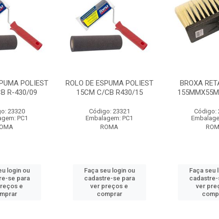
SPUMA POLIEST
ROLO DE ESPUMA POLIEST
BROXA RET
B R-430/09
15CM C/CB R430/15
155MMX55MM
o: 23320
Código: 23321
Código:
agem: PC1
Embalagem: PC1
Embalage
OMA
ROMA
RO
u login ou
Faça seu login ou
Faça seu 
re-se para
cadastre-se para
cadastre-
preços e
ver preços e
ver pre
mprar
comprar
comp