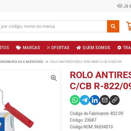
Já é
NTOS
MARCAS
OFERTAS
QUEM SOMOS
TRA
RINCHA/ROLOS E ACESSORIO
ROLO ANTIRESPINGO 9CM 9MM C/CB R-822/09
ROLO ANTIRE
C/CB R-822/0
Código do Fabricante: 822 09
Código: 23687
Código NCM: 96034010