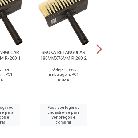
ANGULAR
BROXA RETANGULAR
ROLO ANTIRE
 R-260 1
180MMX76MM R 260 2
23CM 9MM S/CB 
 23328
Código: 23329
Código: 23
m: PC1
Embalagem: PC1
Embalagem:
MA
ROMA
ROMA
login ou
Faça seu login ou
Faça seu log
se para
cadastre-se para
cadastre-se 
ços e
ver preços e
ver preços
rar
comprar
comprar