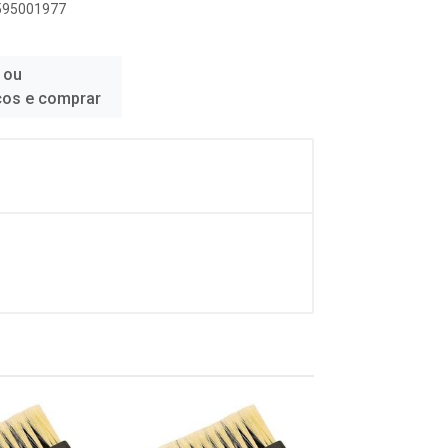
1595001977
 ou
ços e comprar