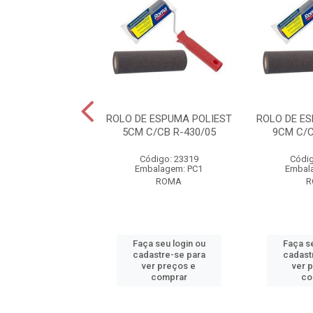
ANTIRESPINGO
ROLO DE ESPUMA POLIEST
ROLO DE E
M S/CB R-822/23
5CM C/CB R-430/05
9CM C/C
digo: 23318
Código: 23319
Códig
alagem: PC1
Embalagem: PC1
Embal
ROMA
ROMA
R
 seu login ou
Faça seu login ou
Faça se
astre-se para
cadastre-se para
cadast
er preços e
ver preços e
ver 
comprar
comprar
co