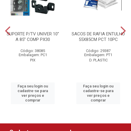
SUPORTE P/TV UNIVER 10”
SACOS DE RAFIA ENTULHO
A 85” COMP PX30
55X85CM PCT 10PC
Código: 38085
Código: 29387
Embalagem: PC1
Embalagem: PT1
PIX
D. PLASTIC
Faça seu login ou
Faça seu login ou
cadastre-se para
cadastre-se para
ver preços e
ver preços e
comprar
comprar