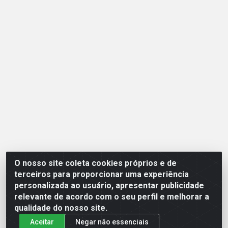
O nosso site coleta cookies próprios e de
Opção Atacadista - Setor De Industria Qi 21 Lt 23 A 41,
terceiros para proporcionar uma experiência
SN - Setor Industrial (Ceilândia), Brasília/DF - CEP
personalizada ao usuário, apresentar publicidade
72265-210 - CNPJ 17.244.285/0001-09
relevante de acordo com o seu perfil e melhorar a
qualidade do nosso site.
Aceitar
Negar não essenciais