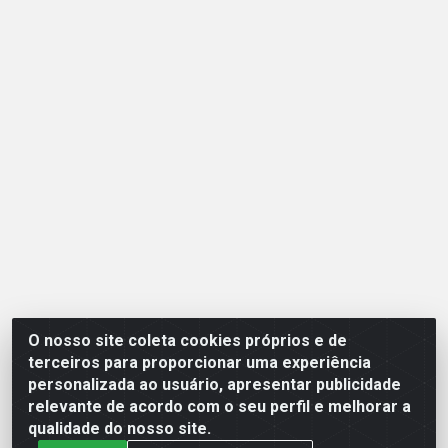
O nosso site coleta cookies próprios e de
Opção Atacadista - Setor De Industria Qi 21 Lt 23 A 41,
terceiros para proporcionar uma experiência
SN - Setor Industrial (Ceilândia), Brasília/DF - CEP
personalizada ao usuário, apresentar publicidade
72265-210 - CNPJ 17.244.285/0001-09
relevante de acordo com o seu perfil e melhorar a
qualidade do nosso site.