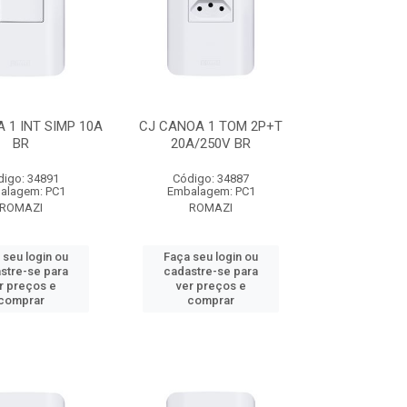
 1 INT SIMP 10A
CJ CANOA 1 TOM 2P+T
BR
20A/250V BR
digo: 34891
Código: 34887
alagem: PC1
Embalagem: PC1
ROMAZI
ROMAZI
 seu login ou
Faça seu login ou
stre-se para
cadastre-se para
r preços e
ver preços e
comprar
comprar