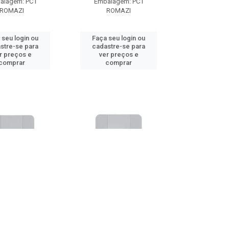
alagem: PC1
Embalagem: PC1
ROMAZI
ROMAZI
 seu login ou
Faça seu login ou
stre-se para
cadastre-se para
r preços e
ver preços e
comprar
comprar
ADA 3 TOM 2P+T
CJ JANGADA 1 INT PARAL
A/250V BR
10A+1TOM 2P+T 10A