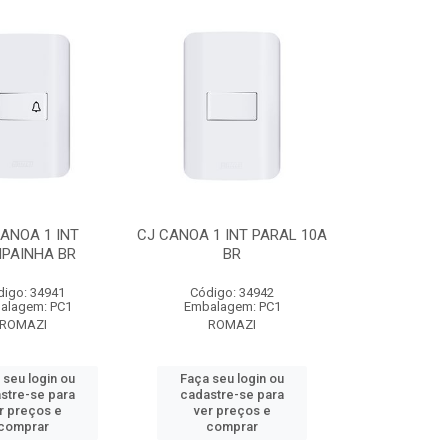
ANOA 1 INT
CJ CANOA 1 INT PARAL 10A
PAINHA BR
BR
digo: 34941
Código: 34942
alagem: PC1
Embalagem: PC1
ROMAZI
ROMAZI
 seu login ou
Faça seu login ou
stre-se para
cadastre-se para
r preços e
ver preços e
comprar
comprar