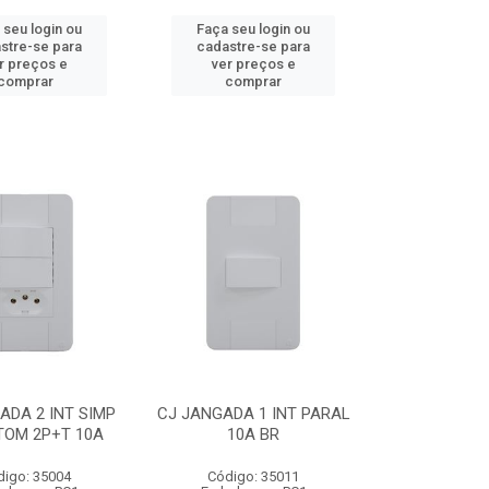
 seu login ou
Faça seu login ou
stre-se para
cadastre-se para
r preços e
ver preços e
comprar
comprar
ADA 2 INT SIMP
CJ JANGADA 1 INT PARAL
TOM 2P+T 10A
10A BR
digo: 35004
Código: 35011