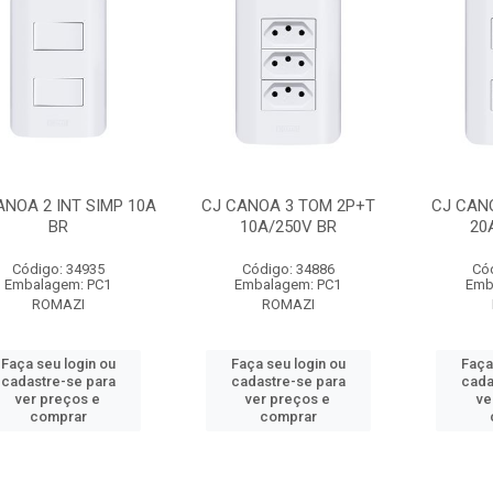
ANOA 2 INT SIMP 10A
CJ CANOA 3 TOM 2P+T
CJ CAN
BR
10A/250V BR
20
Código: 34935
Código: 34886
Có
Embalagem: PC1
Embalagem: PC1
Emb
ROMAZI
ROMAZI
Faça seu login ou
Faça seu login ou
Faça
cadastre-se para
cadastre-se para
cada
ver preços e
ver preços e
ve
comprar
comprar