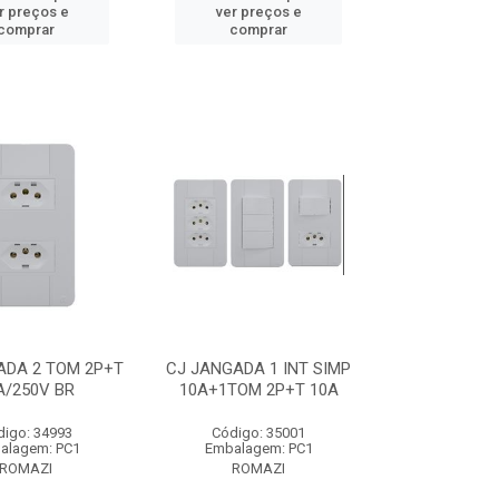
r preços e
ver preços e
comprar
comprar
ADA 2 TOM 2P+T
CJ JANGADA 1 INT SIMP
A/250V BR
10A+1TOM 2P+T 10A
digo: 34993
Código: 35001
alagem: PC1
Embalagem: PC1
ROMAZI
ROMAZI