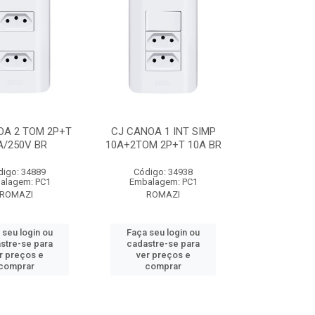
OA 2 TOM 2P+T
CJ CANOA 1 INT SIMP
A/250V BR
10A+2TOM 2P+T 10A BR
digo: 34889
Código: 34938
alagem: PC1
Embalagem: PC1
ROMAZI
ROMAZI
 seu login ou
Faça seu login ou
stre-se para
cadastre-se para
r preços e
ver preços e
comprar
comprar