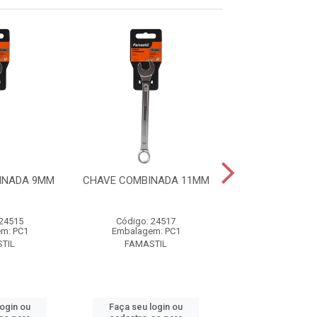
INADA 9MM
CHAVE COMBINADA 11MM
CHAVE COMBIN
 24515
Código: 24517
Código: 24
m: PC1
Embalagem: PC1
Embalagem:
TIL
FAMASTIL
FAMASTI
login ou
Faça seu login ou
Faça seu log