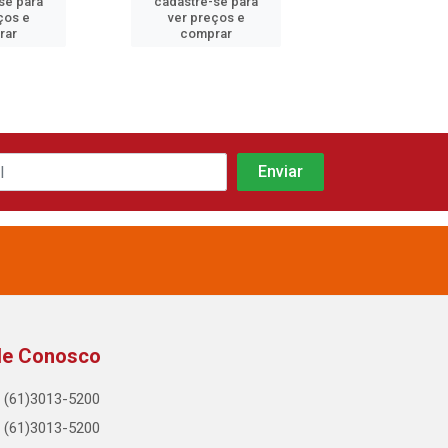
se para
cadastre-se para
cadastre-se 
ços e
ver preços e
ver preços
rar
comprar
comprar
le Conosco
(61)3013-5200
(61)3013-5200