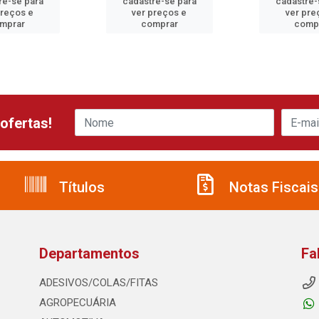
re-se para
cadastre-se para
cadastre-
preços e
ver preços e
ver pre
mprar
comprar
comp
ofertas!
Títulos
Notas Fiscais
Departamentos
Fa
ADESIVOS/COLAS/FITAS
AGROPECUÁRIA