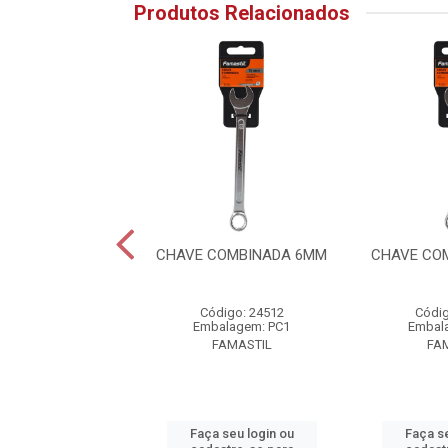
Produtos Relacionados
OMBINADA 14MM
CHAVE COMBINADA 6MM
CHAVE CO
digo: 24520
Código: 24512
Códig
alagem: PC1
Embalagem: PC1
Embal
FAMASTIL
FAMASTIL
FA
 seu login ou
Faça seu login ou
Faça se