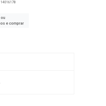
1114016178
 ou
ços e comprar
.