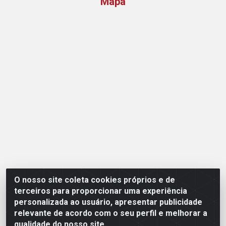
Mapa
O nosso site coleta cookies próprios e de
Opção Atacadista - Setor De Industria Qi 21 Lt 23 A 41,
terceiros para proporcionar uma experiência
SN - Setor Industrial (Ceilândia), Brasília/DF - CEP
personalizada ao usuário, apresentar publicidade
72265-210 - CNPJ 17.244.285/0001-09
relevante de acordo com o seu perfil e melhorar a
qualidade do nosso site.