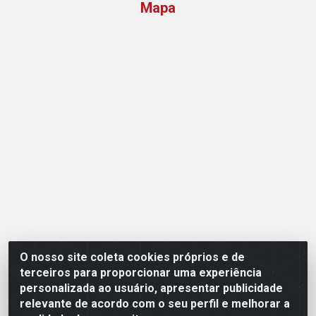
Mapa
O nosso site coleta cookies próprios e de
Opção Atacadista - Setor De Industria Qi 21 Lt 23 A 41,
terceiros para proporcionar uma experiência
SN - Setor Industrial (Ceilândia), Brasília/DF - CEP
personalizada ao usuário, apresentar publicidade
72265-210 - CNPJ 17.244.285/0001-09
relevante de acordo com o seu perfil e melhorar a