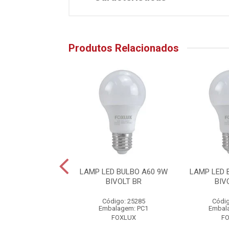
Produtos Relacionados
D ALTA POTENCIA
LAMP LED BULBO A60 9W
LAMP LED 
 BIV E27 BR
BIVOLT BR
BIV
digo: 25930
Código: 25285
Códig
alagem: PC1
Embalagem: PC1
Embal
FOXLUX
FOXLUX
F