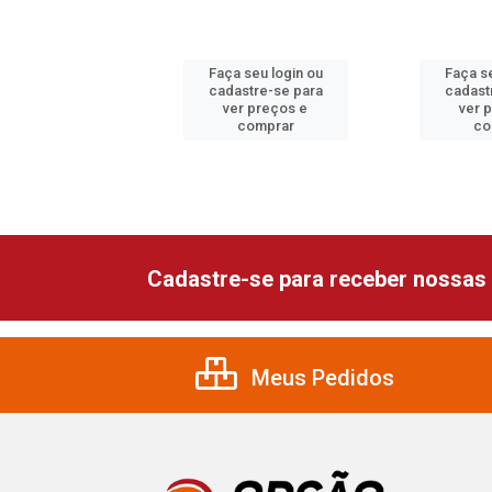
 seu login ou
Faça seu login ou
Faça se
astre-se para
cadastre-se para
cadast
er preços e
ver preços e
ver 
comprar
comprar
co
Cadastre-se para receber nossas 
Meus Pedidos