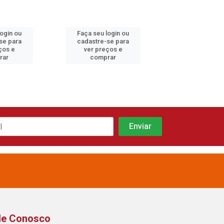
login ou
Faça seu login ou
Faça seu log
se para
cadastre-se para
cadastre-se 
ços e
ver preços e
ver preços
rar
comprar
comprar
le Conosco