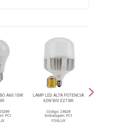
BO A60 10W
LAMP LED ALTA POTENCIA
LAMP LED ALTA 
BR
62W BIV E27 BR
40W BIV E2
 25289
Código: 24628
Código: 25
m: PC1
Embalagem: PC1
Embalagem:
UX
FOXLUX
FOXLUX