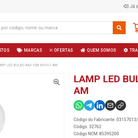
Já é
NTOS
MARCAS
OFERTAS
QUEM SOMOS
TRA
MP LED BULBO A60 15W BIVOLT AM
LAMP LED BU
AM
Código do Fabricante: 0315701
Código: 32762
Código NCM: 85395200