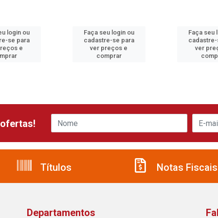
u login ou
Faça seu login ou
Faça seu 
re-se para
cadastre-se para
cadastre-
preços e
ver preços e
ver pre
mprar
comprar
comp
ofertas!
Títulos
Notas Fiscais
Departamentos
Fa