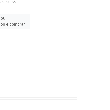
9269598525
 ou
ços e comprar