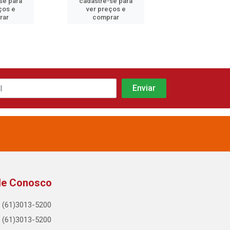
se para
cadastre-se para
cadastre-se 
ços e
ver preços e
ver preços
rar
comprar
comprar
le Conosco
(61)3013-5200
(61)3013-5200