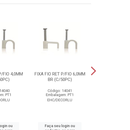
P/FIO 4,0MM
FIXA FIO RET P/FIO 6,0MM
FIXA FIO CIRC P/
50PC)
BR (C/50PC)
BR (C/50P
 14040
Código: 14041
Código: 24
m: PT1
Embalagem: PT1
Embalagem:
CORLU
EHC/DECORLU
EHC/DECO
login ou
Faça seu login ou
Faça seu log