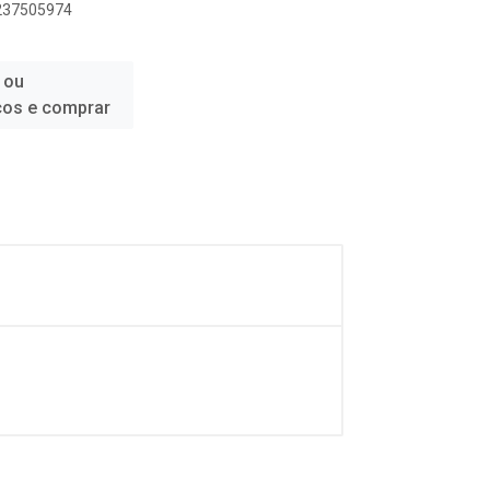
8237505974
 ou
ços e comprar