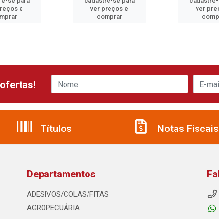
re-se para
cadastre-se para
cadastre-
preços e
ver preços e
ver pre
mprar
comprar
comp
ofertas!
Títulos
Notas Fiscais
Departamentos
Fa
ADESIVOS/COLAS/FITAS
AGROPECUÁRIA