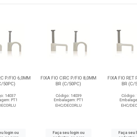
RC P/FIO 6,0MM
FIXA FIO CIRC P/FIO 8,0MM
FIXA FIO RET 
C/50PC)
BR (C/50PC)
BR (C/
o: 14037
Código: 14039
Código:
agem: PT1
Embalagem: PT1
Embalage
DECORLU
EHC/DECORLU
EHC/DE
u login ou
Faça seu login ou
Faça seu 