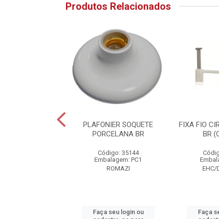
Produtos Relacionados
 CIRC P/FIO 4,0MM
PLAFONIER SOQUETE
FIXA FIO CI
 (C/50PC)
PORCELANA BR
BR (
digo: 24394
Código: 35144
Códig
alagem: PT1
Embalagem: PC1
Embal
C/DECORLU
ROMAZI
EHC/
 seu login ou
Faça seu login ou
Faça se