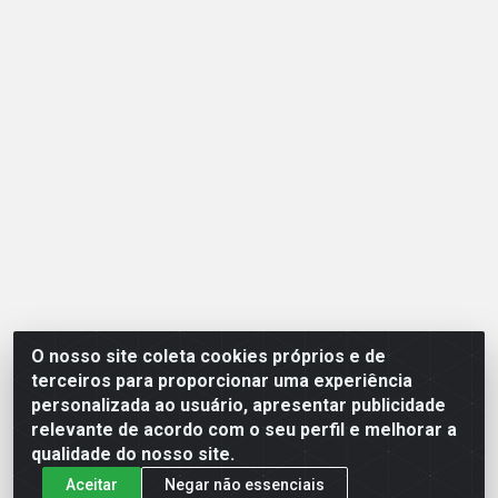
O nosso site coleta cookies próprios e de
Opção Atacadista - Setor De Industria Qi 21 Lt 23 A 41,
terceiros para proporcionar uma experiência
SN - Setor Industrial (Ceilândia), Brasília/DF - CEP
personalizada ao usuário, apresentar publicidade
72265-210 - CNPJ 17.244.285/0001-09
relevante de acordo com o seu perfil e melhorar a
qualidade do nosso site.
Aceitar
Negar não essenciais