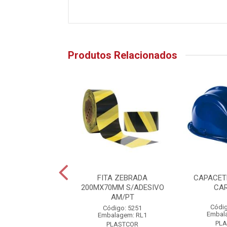
Produtos Relacionados
ETE CINZA COM
FITA ZEBRADA
CAPACET
CARNEIRA
200MX70MM S/ADESIVO
CAR
AM/PT
digo: 13678
Códig
Código: 5251
alagem: PC1
Embal
Embalagem: RL1
PLASTCOR
PL
PLASTCOR