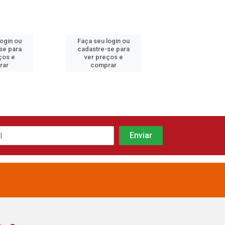
login ou
Faça seu login ou
Faça seu log
se para
cadastre-se para
cadastre-se 
ços e
ver preços e
ver preços
rar
comprar
comprar