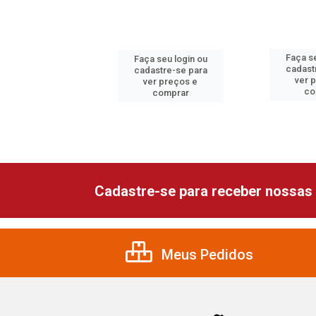
 seu login ou
Faça se
Faça seu login ou
astre-se para
cadast
cadastre-se para
er preços e
ver 
ver preços e
comprar
co
comprar
Cadastre-se para receber nossas 
Meus Pedidos