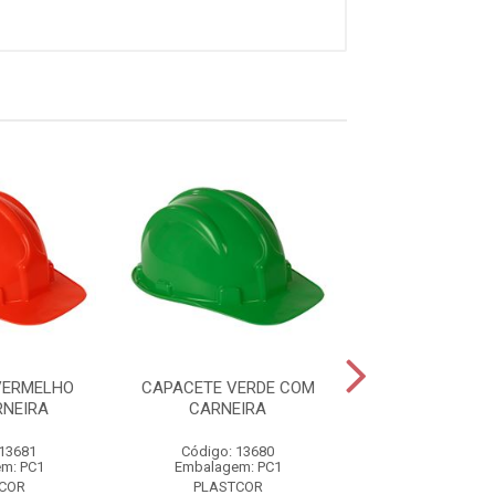
VERMELHO
CAPACETE VERDE COM
CAPACETE CIN
NEIRA
CARNEIRA
CARNEIR
 13681
Código: 13680
Código: 13
m: PC1
Embalagem: PC1
Embalagem:
COR
PLASTCOR
PLASTCO