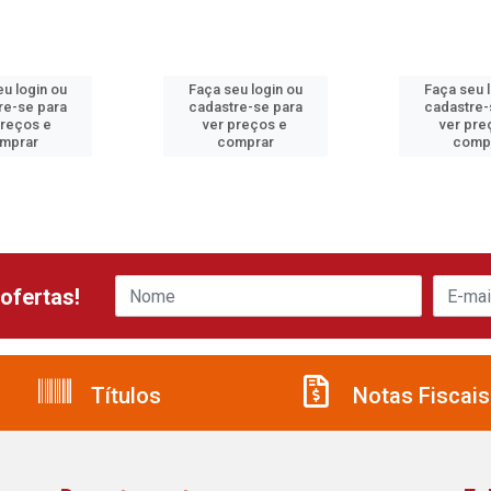
u login ou
Faça seu login ou
Faça seu 
re-se para
cadastre-se para
cadastre-
preços e
ver preços e
ver pre
mprar
comprar
comp
ofertas!
Títulos
Notas Fiscais