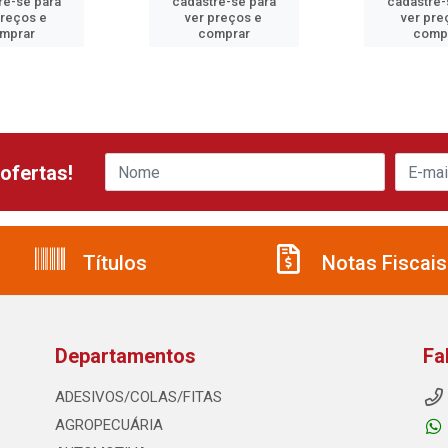
re-se para
cadastre-se para
cadastre-
preços e
ver preços e
ver pre
mprar
comprar
comp
ofertas!
Títulos
Notas Fiscais
Departamentos
Fa
ADESIVOS/COLAS/FITAS
AGROPECUÁRIA