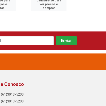
se para
cadastre-se para
cadastre-se 
ços e
ver preços e
ver preços
rar
comprar
comprar
le Conosco
(61)3013-5200
(61)3013-5200