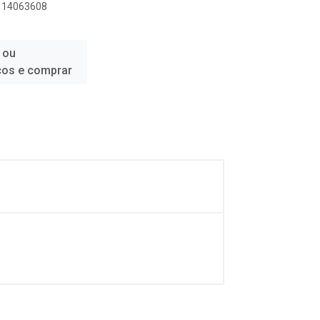
1114063608
 ou
ços e comprar