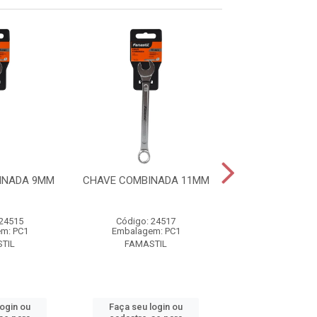
INADA 9MM
CHAVE COMBINADA 11MM
CHAVE COMBIN
 24515
Código: 24517
Código: 24
m: PC1
Embalagem: PC1
Embalagem:
TIL
FAMASTIL
FAMASTI
login ou
Faça seu login ou
Faça seu log