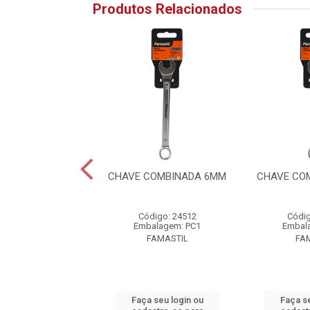
Produtos Relacionados
OMBINADA 14MM
CHAVE COMBINADA 6MM
CHAVE CO
digo: 24520
Código: 24512
Códig
alagem: PC1
Embalagem: PC1
Embal
FAMASTIL
FAMASTIL
FA
 seu login ou
Faça seu login ou
Faça se