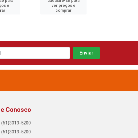
se para
cadastre-se para
cadastre-se 
ços e
ver preços e
ver preços
rar
comprar
comprar
le Conosco
(61)3013-5200
(61)3013-5200