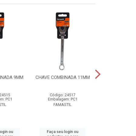
INADA 9MM
CHAVE COMBINADA 11MM
CHAVE COMBIN
 24515
Código: 24517
Código: 24
m: PC1
Embalagem: PC1
Embalagem:
TIL
FAMASTIL
FAMASTI
login ou
Faça seu login ou
Faça seu log