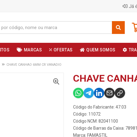
Já é
NTOS
MARCAS
OFERTAS
QUEM SOMOS
TRA
CHAVE CANHAO 6MM CR VANADIO
CHAVE CANH
Código do Fabricante: 47.03
Código: 11072
Código NCM: 82041100
Código de Barras da Caixa: 789
Marca:
FAMASTIL