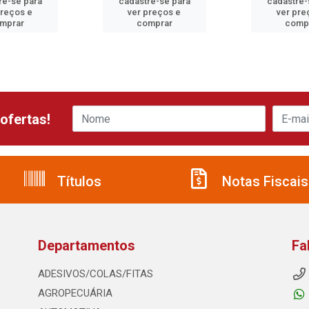
re-se para
cadastre-se para
cadastre-
preços e
ver preços e
ver pre
mprar
comprar
comp
ofertas!
Títulos
Notas Fiscais
Departamentos
Fa
ADESIVOS/COLAS/FITAS
AGROPECUÁRIA