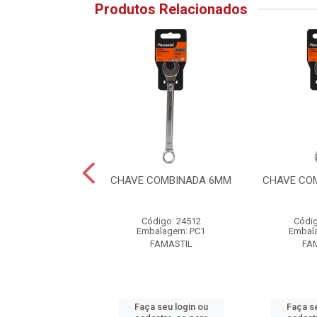
Produtos Relacionados
OMBINADA 14MM
CHAVE COMBINADA 6MM
CHAVE CO
digo: 24520
Código: 24512
Códig
alagem: PC1
Embalagem: PC1
Embal
FAMASTIL
FAMASTIL
FA
 seu login ou
Faça seu login ou
Faça se