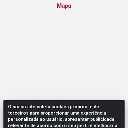
Mapa
O nosso site coleta cookies próprios e de
Opção Atacadista - Setor De Industria Qi 21 Lt 23 A 41,
terceiros para proporcionar uma experiência
SN - Setor Industrial (Ceilândia), Brasília/DF - CEP
personalizada ao usuário, apresentar publicidade
72265-210 - CNPJ 17.244.285/0001-09
relevante de acordo com o seu perfil e melhorar a