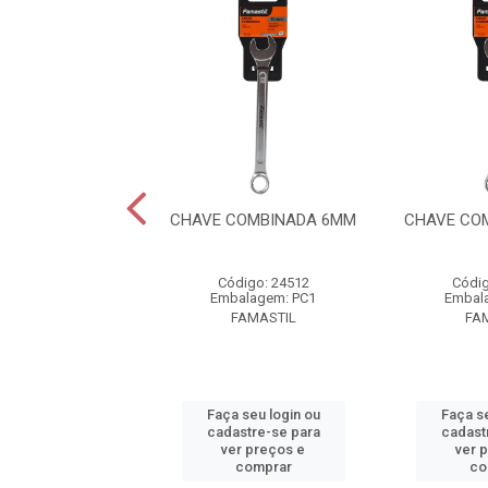
OMBINADA 12MM
CHAVE COMBINADA 6MM
CHAVE CO
digo: 24518
Código: 24512
Códig
alagem: PC1
Embalagem: PC1
Embal
FAMASTIL
FAMASTIL
FA
 seu login ou
Faça seu login ou
Faça se
astre-se para
cadastre-se para
cadast
er preços e
ver preços e
ver 
comprar
comprar
co