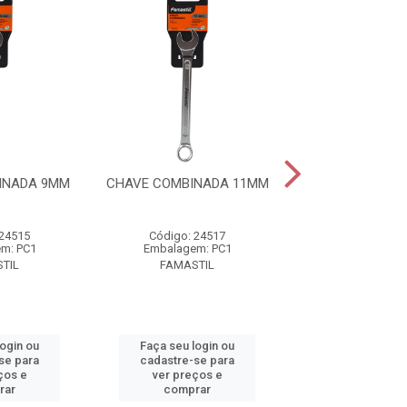
INADA 9MM
CHAVE COMBINADA 11MM
CHAVE COMBIN
 24515
Código: 24517
Código: 24
m: PC1
Embalagem: PC1
Embalagem:
TIL
FAMASTIL
FAMASTI
login ou
Faça seu login ou
Faça seu log
se para
cadastre-se para
cadastre-se 
ços e
ver preços e
ver preços
rar
comprar
comprar