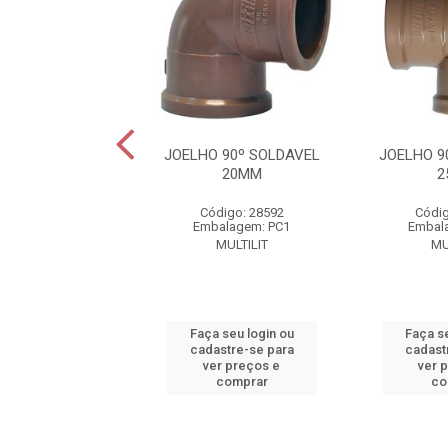
 90º SOLDAVEL
JOELHO 90º SOLDAVEL
JOELHO 9
60MM
20MM
2
digo: 28597
Código: 28592
Códig
alagem: PC1
Embalagem: PC1
Embal
MULTILIT
MULTILIT
MU
 seu login ou
Faça seu login ou
Faça se
astre-se para
cadastre-se para
cadast
er preços e
ver preços e
ver 
comprar
comprar
co