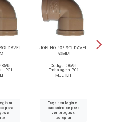
 SOLDAVEL
JOELHO 90º SOLDAVEL
JOELHO 90º S
MM
50MM
60MM
 28595
Código: 28596
Código: 28
m: PC1
Embalagem: PC1
Embalagem:
LIT
MULTILIT
MULTILIT
login ou
Faça seu login ou
Faça seu log
se para
cadastre-se para
cadastre-se 
ços e
ver preços e
ver preços
rar
comprar
comprar