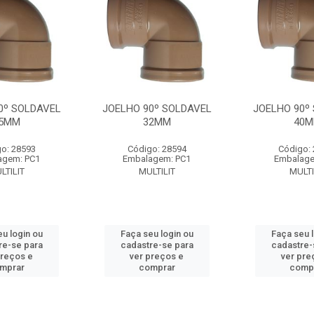
0º SOLDAVEL
JOELHO 90º SOLDAVEL
JOELHO 90º
5MM
32MM
40
o: 28593
Código: 28594
Código:
agem: PC1
Embalagem: PC1
Embalage
LTILIT
MULTILIT
MULTI
u login ou
Faça seu login ou
Faça seu 
re-se para
cadastre-se para
cadastre-
preços e
ver preços e
ver pre
mprar
comprar
comp