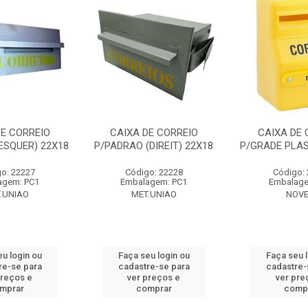
DE CORREIO
CAIXA DE CORREIO
CAIXA DE 
ESQUER) 22X18
P/PADRAO (DIREIT) 22X18
P/GRADE PLA
o: 22227
Código: 22228
Código:
agem: PC1
Embalagem: PC1
Embalage
.UNIAO
MET.UNIAO
NOVE
u login ou
Faça seu login ou
Faça seu 
re-se para
cadastre-se para
cadastre-
preços e
ver preços e
ver pre
mprar
comprar
comp