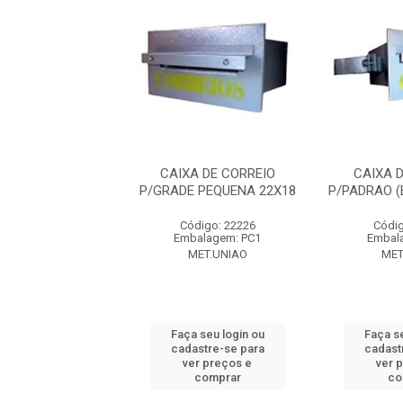
A DE CORREIO
CAIXA DE CORREIO
CAIXA 
 S/SUP 36X16X22
P/GRADE PEQUENA 22X18
P/PADRAO (
digo: 22225
Código: 22226
Códig
alagem: PC1
Embalagem: PC1
Embal
MET.UNIAO
MET.UNIAO
MET
 seu login ou
Faça seu login ou
Faça se
astre-se para
cadastre-se para
cadast
er preços e
ver preços e
ver 
comprar
comprar
co