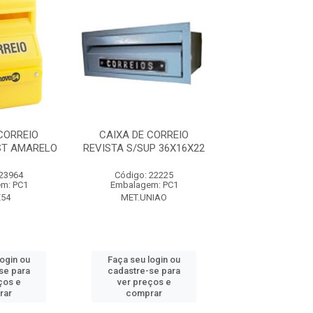
CORREIO
CAIXA DE CORREIO
CAIXA DE CO
ST AMARELO
REVISTA S/SUP 36X16X22
P/GRADE PEQUE
 23964
Código: 22225
Código: 22
m: PC1
Embalagem: PC1
Embalagem:
54
MET.UNIAO
MET.UNIA
login ou
Faça seu login ou
Faça seu log
se para
cadastre-se para
cadastre-se 
ços e
ver preços e
ver preços
rar
comprar
comprar