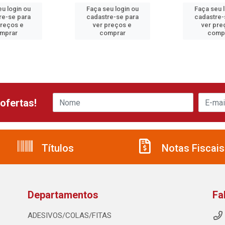
u login ou
Faça seu login ou
Faça seu 
re-se para
cadastre-se para
cadastre-
preços e
ver preços e
ver pre
mprar
comprar
comp
ofertas!
Títulos
Notas Fiscais
Departamentos
Fa
ADESIVOS/COLAS/FITAS