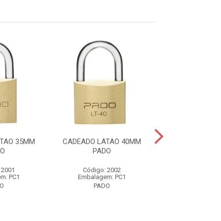
TAO 35MM
CADEADO LATAO 40MM
CADEADO LATA
DO
PADO
PADO
 2001
Código: 2002
Código: 20
m: PC1
Embalagem: PC1
Embalagem:
O
PADO
PADO