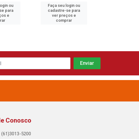
login ou
Faça seu login ou
Faça seu log
se para
cadastre-se para
cadastre-se 
ços e
ver preços e
ver preços
rar
comprar
comprar
le Conosco
(61)3013-5200