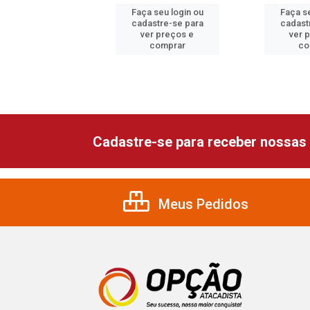
 seu login ou
Faça seu login ou
Faça se
astre-se para
cadastre-se para
cadast
er preços e
ver preços e
ver 
comprar
comprar
co
Cadastre-se para receber nossas 
Meus Pedidos