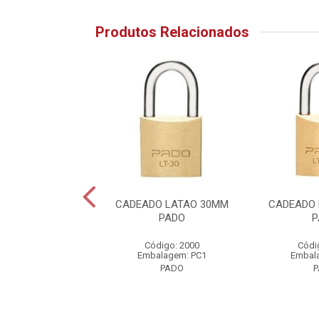
Produtos Relacionados
O LATAO 45MM
CADEADO LATAO 30MM
CADEADO 
PADO
PADO
P
ódigo: 2003
Código: 2000
Códi
alagem: PC1
Embalagem: PC1
Embal
PADO
PADO