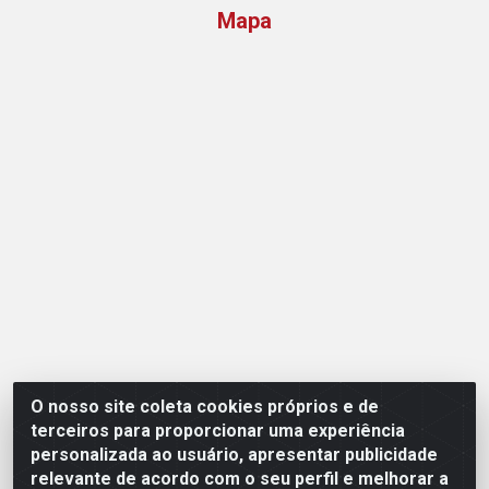
Mapa
O nosso site coleta cookies próprios e de
Opção Atacadista - Setor De Industria Qi 21 Lt 23 A 41,
terceiros para proporcionar uma experiência
SN - Setor Industrial (Ceilândia), Brasília/DF - CEP
personalizada ao usuário, apresentar publicidade
72265-210 - CNPJ 17.244.285/0001-09
relevante de acordo com o seu perfil e melhorar a