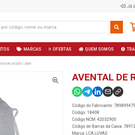
Já é
NTOS
MARCAS
OFERTAS
QUEM SOMOS
TRA
 RASPA 60CMX1,00M
AVENTAL DE 
Código do Fabricante: 78989947
Código: 18408
Código NCM: 42032900
Código de Barras da Caixa: 789
Marca:
LCA LUVAS