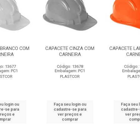
 BRANCO COM
CAPACETE CINZA COM
CAPACETE LA
NEIRA
CARNEIRA
CARNE
o: 13677
Código: 13678
Código:
agem: PC1
Embalagem: PC1
Embalage
ASTCOR
PLASTCOR
PLAST
u login ou
Faça seu login ou
Faça seu 
re-se para
cadastre-se para
cadastre-
preços e
ver preços e
ver pre
mprar
comprar
comp