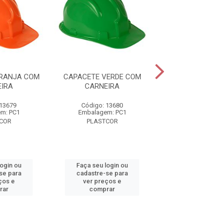
RANJA COM
CAPACETE VERDE COM
CAPACETE VE
IRA
CARNEIRA
COM CARNE
 13679
Código: 13680
Código: 13
m: PC1
Embalagem: PC1
Embalagem:
COR
PLASTCOR
PLASTCO
login ou
Faça seu login ou
Faça seu log
se para
cadastre-se para
cadastre-se 
ços e
ver preços e
ver preços
rar
comprar
comprar