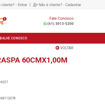
|
 cliente? - Entrar
Não é cliente? - Cadastrar
Fale Conosco
0
(61) 3013-5200
BALHE CONOSCO
VOLTAR
RASPA 60CMX1,00M
94257
1268112078