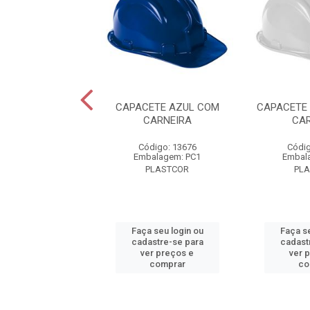
ETE VERMELHO
CAPACETE AZUL COM
CAPACETE
 CARNEIRA
CARNEIRA
CAR
digo: 13681
Código: 13676
Códig
alagem: PC1
Embalagem: PC1
Embal
PLASTCOR
PLASTCOR
PL
 seu login ou
Faça seu login ou
Faça se
astre-se para
cadastre-se para
cadast
er preços e
ver preços e
ver 
comprar
comprar
co