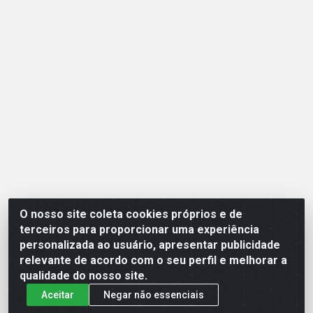
O nosso site coleta cookies próprios e de
Opção Atacadista - Setor De Industria Qi 21 Lt 23 A 41,
terceiros para proporcionar uma experiência
SN - Setor Industrial (Ceilândia), Brasília/DF - CEP
personalizada ao usuário, apresentar publicidade
72265-210 - CNPJ 17.244.285/0001-09
relevante de acordo com o seu perfil e melhorar a
qualidade do nosso site.
Aceitar
Negar não essenciais