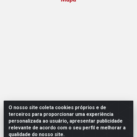
O nosso site coleta cookies próprios e de
Opção Atacadista - Setor De Industria Qi 21 Lt 23 A 41,
terceiros para proporcionar uma experiência
SN - Setor Industrial (Ceilândia), Brasília/DF - CEP
personalizada ao usuário, apresentar publicidade
72265-210 - CNPJ 17.244.285/0001-09
relevante de acordo com o seu perfil e melhorar a
qualidade do nosso site.