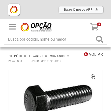
Baixe já nosso APP
0
VOLTAR
INÍCIO
FERRAGENS
PARAFUSOS
PARAF SEXT POL UNC R.I 3/8”X1”(100X1)