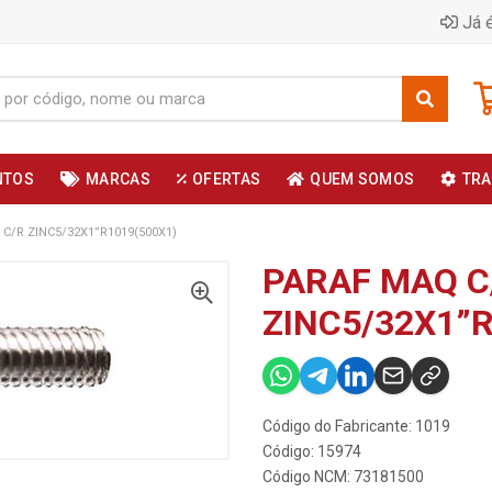
Já é
NTOS
MARCAS
OFERTAS
QUEM SOMOS
TRA
C/R ZINC5/32X1”R1019(500X1)
PARAF MAQ C
ZINC5/32X1”R
Código do Fabricante: 1019
Código: 15974
Código NCM: 73181500