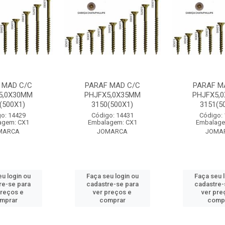
 MAD C/C
PARAF MAD C/C
PARAF M
5,0X30MM
PHJFX5,0X35MM
PHJFX5,
(500X1)
3150(500X1)
3151(5
o: 14429
Código: 14431
Código:
agem: CX1
Embalagem: CX1
Embalage
MARCA
JOMARCA
JOMA
u login ou
Faça seu login ou
Faça seu 
re-se para
cadastre-se para
cadastre-
preços e
ver preços e
ver pre
mprar
comprar
comp