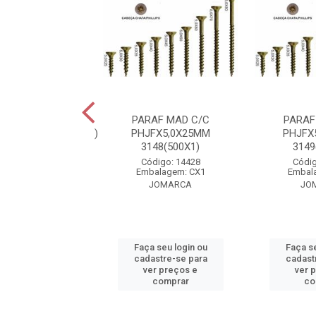
AF MAD C/C
PARAF MAD C/C
PARAF
0X16MMR3129(500X1)
PHJFX5,0X25MM
PHJFX
3148(500X1)
3149
digo: 15981
Código: 14428
Códig
alagem: CX1
Embalagem: CX1
Embal
JOMARCA
JOMARCA
JO
 seu login ou
Faça seu login ou
Faça se
astre-se para
cadastre-se para
cadast
er preços e
ver preços e
ver 
comprar
comprar
co