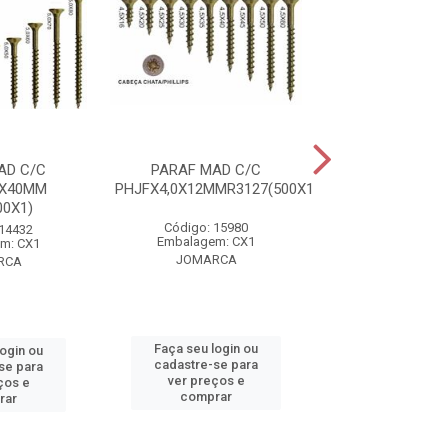
AD C/C
PARAF MAD C/C
PARAF MAD
0X40MM
PHJFX4,0X12MMR3127(500X1)
PHJFX4,0X16MMR
00X1)
Código: 15980
Código: 15
 14432
Embalagem: CX1
Embalagem:
m: CX1
JOMARCA
JOMARC
RCA
Faça seu login ou
Faça seu log
login ou
cadastre-se para
cadastre-se 
se para
ver preços e
ver preços
ços e
comprar
comprar
rar