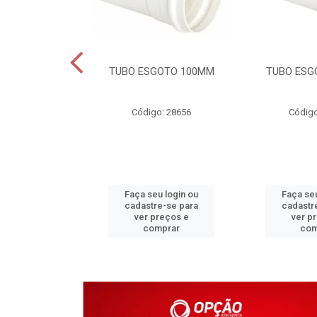
DAVEL 25MM
TUBO ESGOTO 100MM
TUBO ESG
o: 4203
Código: 28656
Código
u login ou
Faça seu login ou
Faça seu
e-se para
cadastre-se para
cadastr
reços e
ver preços e
ver p
mprar
comprar
com