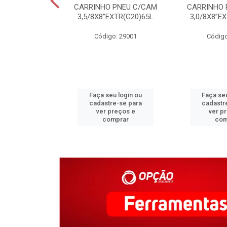
C COLONIAL
CARRINHO PNEU C/CAM
CARRINHO 
M CERAMICA
3,5/8X8”EXTR(G20)65L
3,0/8X8”E
o: 31340
Código: 29001
Código
u login ou
Faça seu login ou
Faça seu
e-se para
cadastre-se para
cadastr
reços e
ver preços e
ver p
mprar
comprar
com