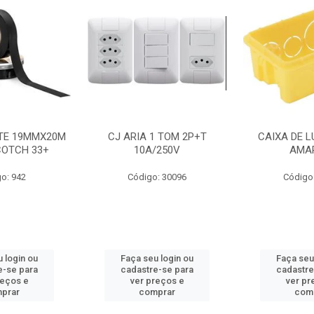
NTE 19MMX20M
CJ ARIA 1 TOM 2P+T
CAIXA DE L
COTCH 33+
10A/250V
AMA
o: 942
Código: 30096
Código
 login ou
Faça seu login ou
Faça seu
e-se para
cadastre-se para
cadastre
reços e
ver preços e
ver pr
prar
comprar
com