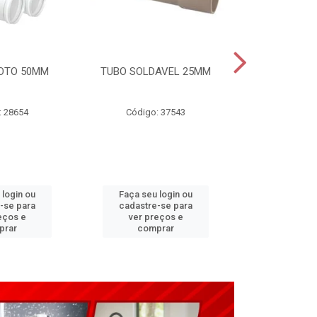
OTO 50MM
TUBO SOLDAVEL 25MM
TUBO ESGO
: 28654
Código: 37543
Código
 login ou
Faça seu login ou
Faça seu 
-se para
cadastre-se para
cadastre
eços e
ver preços e
ver pr
prar
comprar
comp