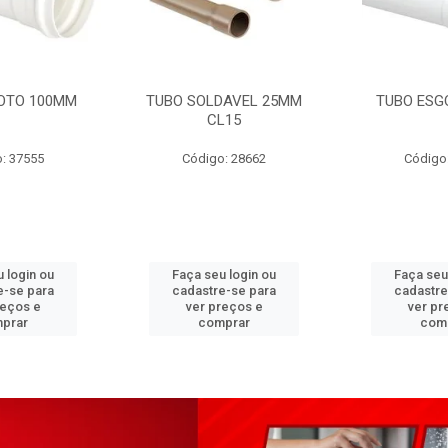
OTO 100MM
TUBO SOLDAVEL 25MM
TUBO ESG
CL15
: 37555
Código: 28662
Código
 login ou
Faça seu login ou
Faça seu
e-se para
cadastre-se para
cadastre
reços e
ver preços e
ver pr
prar
comprar
com