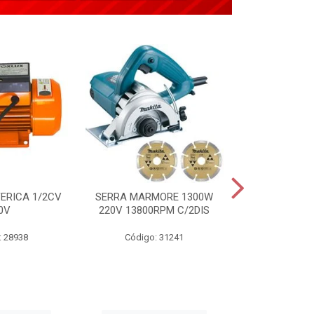
ERICA 1/2CV
SERRA MARMORE 1300W
APLICADOR 
0V
220V 13800RPM C/2DIS
TIPO PIST
: 28938
Código: 31241
Código: