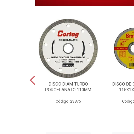
 CORTE INOX
DISCO DIAM TURBO
DISCO DE 
6X22,2MM.
PORCELANATO 110MM
115X1X
o: 28459
Código: 23876
Código