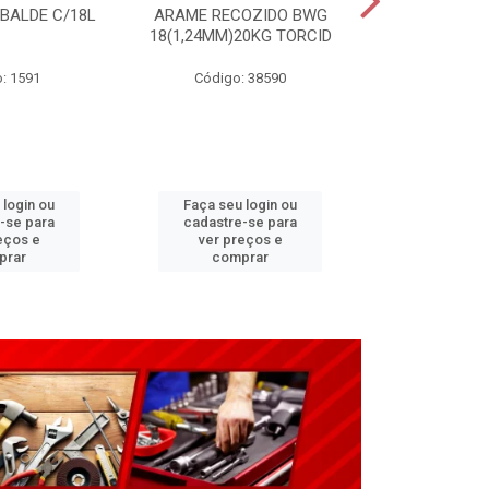
 BALDE C/18L
ARAME RECOZIDO BWG
CARRINHO P
18(1,24MM)20KG TORCID
3,25X8”(G2
: 1591
Código: 38590
Código:
 login ou
Faça seu login ou
Faça seu 
-se para
cadastre-se para
cadastre
eços e
ver preços e
ver pr
prar
comprar
comp