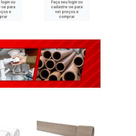
 login ou
Faça seu login ou
Faça seu 
-se para
cadastre-se para
cadastre
eços e
ver preços e
ver pr
prar
comprar
comp