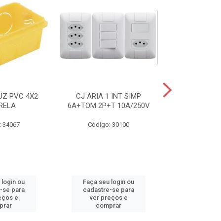
UZ PVC 4X2
CJ ARIA 1 INT SIMP
ELETRODUTO 
RELA
6A+TOM 2P+T 10A/250V
25MMX50
: 34067
Código: 30100
Código:
 login ou
Faça seu login ou
Faça seu 
-se para
cadastre-se para
cadastre
eços e
ver preços e
ver pr
prar
comprar
comp