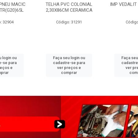
PNEU MACIC
TELHA PVC COLONIAL
IMP VEDALIT
XTR(G20)65L
2,30X86CM CERAMICA
: 32904
Código: 31291
Código
 login ou
Faça seu login ou
Faça seu
e-se para
cadastre-se para
cadastre
reços e
ver preços e
ver pr
prar
comprar
com