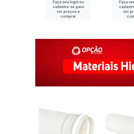
u login ou
Faça seu login ou
Faça seu
e-se para
cadastre-se para
cadastr
reços e
ver preços e
ver p
mprar
comprar
com