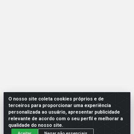
O nosso site coleta cookies próprios e de
Opção Atacadista - Setor De Industria Qi 21 Lt 23 A 41,
terceiros para proporcionar uma experiência
SN - Setor Industrial (Ceilândia), Brasília/DF - CEP
personalizada ao usuário, apresentar publicidade
72265-210 - CNPJ 17.244.285/0001-09
relevante de acordo com o seu perfil e melhorar a
qualidade do nosso site.
Aceitar
Negar não essenciais